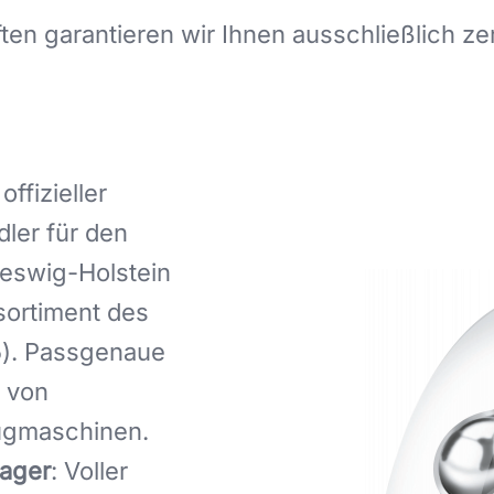
n garantieren wir Ihnen ausschließlich zert
 offizieller
ler für den
eswig-Holstein
lsortiment des
5). Passgenaue
– von
ugmaschinen.
lager
: Voller