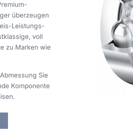
 Premium-
ager überzeugen
eis-Leistungs-
tklassige, voll
ive zu Marken wie
r Abmessung Sie
sende Komponente
eisen.